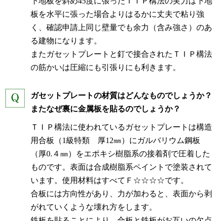
下地板を斜め45度に張ったＴＩＰ構法の実力は下地
板を水平に張った場合よりはるかに丈夫で粘り強
く、確認申請上同じ壁量でも余力（含み強さ）のあ
る建物になります。
またガセットプレートと釘で接合されたＴＩＰ構法
の筋かいは圧縮にも引張りにも利きます。
ガセットプレートの材質はどんなものでしょうか？
またなぜ裏に金属板を貼るのでしょうか？
ＴＩＰ構法に使われているガセットプレートは構造
用合板（1級特類 厚12㎜）にガルバリウム鋼板
（厚0.４㎜）をエポキシ樹脂系の接着剤で圧着した
ものです。表面は合成樹脂系ペイントで塗装されて
います。使用材料はすべてＦ☆☆☆☆です。
合板には方向性があり、力が加わると、表面から剥
がれていくような壊れ方をします。
鉄板を貼ることにより、合板と鉄板がお互いの欠点