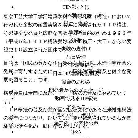
TIP構法とは
TIP構法とは
東京工芸大学工学部建築学科上西研究室（構造）において
誕生・名称
行われた多数の耐震実験をもとに開発されたＴＩＰ構法。
新技術
その健全な発展と広範な普及を図る目的のため１９９３年
効果
（平成５年）ＴＩＰ構法愛好者（工務店・大工）からの要
実験の裏付け
望により設立された団体です。
品質管理
目的は「国民の豊かな住生活の向上並びに木造住宅産業の
日本TIP建築協会
発展に寄与するために、ＴＩＰ構法住宅の普及と健全な発
日本TIP建築協会概要
展を図ること」です。
協会のあゆみ
開発者からのメッセージ
構成会員は全国に及び、ＴＩＰ構法の普及に努めていま
動画で見るTIP構法
す。
アクセス
ＴＩＰ構法の普及が我が国の伝統文化である在来軸組構法
プライバシーポリシー
の復権につながり、ひいては荒廃が懸念されている我が国
施工例・お客様の声
林業の活性化の一助になると思います。
Q&A