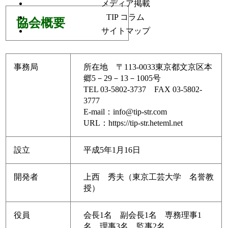
メディア掲載
TIP コラム
協会概要
サイトマップ
事務局
所在地 〒113-0033東京都文京区本
郷5－29－13－1005号
TEL 03-5802-3737 FAX 03-5802-
3777
E-mail：info@tip-str.com
URL：
https://tip-str.heteml.net
設立
平成5年1月16日
開発者
上西 秀夫（東京工芸大学 名誉教
授）
役員
会長1名 副会長1名 専務理事1
名 理事3名 監事2名