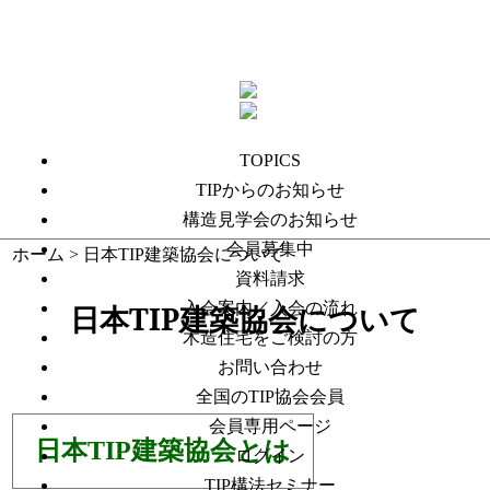
TOPICS
TIPからのお知らせ
構造見学会のお知らせ
会員募集中
ホーム
> 日本TIP建築協会について
資料請求
入会案内／入会の流れ
日本TIP建築協会について
木造住宅をご検討の方
お問い合わせ
全国のTIP協会会員
会員専用ページ
日本TIP建築協会とは
ログイン
TIP構法セミナー